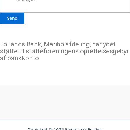
t
n
u
Send
m
m
e
Lollands Bank, Maribo afdeling, har ydet
r
støtte til støtteforeningens oprettelsesgebyr
E
af bankkonto
v
t
.
Copyright © 2026 Femø Jazz Festival