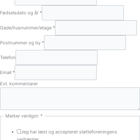
Fødselsdato og år
*
Gade/husnummer/etage
*
Postnummer og by
*
v
Telefon
e
n
Email
*
l
Evt. kommentarer
i
g
s
t
:
Marker venligst:
*
P
o
Jeg har læst og accepteret støtteforeningens
s
vedtægter