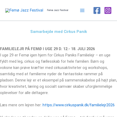
Gå
til
Femø Jazz Festival
indholdet
Samarbejde med Cirkus Panik
FAMILIELEJR PÅ FEMØ I UGE 29 D. 12.- 18. JULI 2026
I uge 29 er Femø igen hjem for Cirkus Paniks Familielejr – en uge
fyldt med leg, cirkus og fællesskab for hele familien. Børn og
voksne kan prøve kræfter med cirkusaktiviteter og workshops,
samtidig med at familierne nyder de fantastiske rammer på
pladsen. Denne lejr er et eksempel på sammenskabelse på højt plan,
hvor kreativitet, læring og socialt samvær skaber uforglemmelige
oplevelser for alle deltagere.
Læs mere om lejren her:
https://www.cirkuspanik.dk/familielejr2026