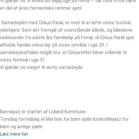
Vi glæder os til endnu en dejlig uge på Femø – tak fordi vi må være
en del af jeres fantastiske rammer igen!
Samarbejdet med Cirkus Panik, er med til at løfte vores festival
yderligere. Som det fremgår af ovenstående billede, og billederne
nedenunder fra sidste års familielejr på Femø, vil Cirkus Panik igen
afholde familie cirkus lejr på vores område i uge 29. I
samarbejdsaftalen indgår bl.a. at Cirkusteltet bliver stående til
vores festival i uge 31.
Vi glæder os meget til dette samarbejde.
Børnejazz er støttet af Lolland Kommune
Torsdag formiddag vil Martinis for børn spille Krokodillejazz for
børn og arnlige sjæle
Læs mere her