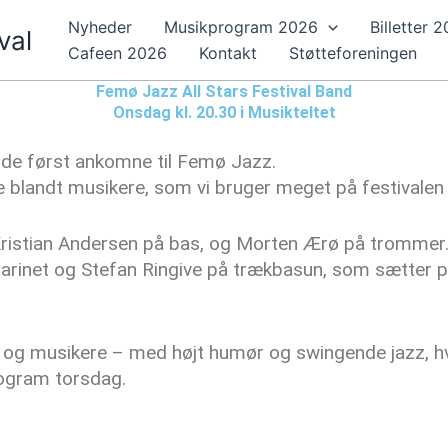
Nyheder
Musikprogram 2026
Billetter 
val
Cafeen 2026
Kontakt
Støtteforeningen
Femø Jazz All Stars Festival Band
Onsdag kl. 20.30 i Musikteltet
 de først ankomne til Femø Jazz.
 blandt musikere, som vi bruger meget på festivalen –
Kristian Andersen på bas, og Morten Ærø på trommer
klarinet og Stefan Ringive på trækbasun, som sætter pr
r og musikere – med højt humør og swingende jazz, hvo
program torsdag.