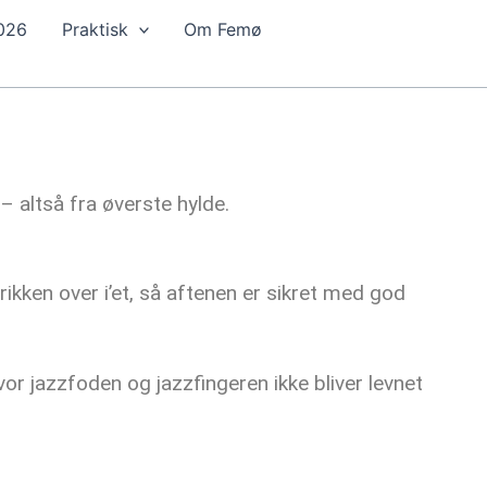
2026
Praktisk
Om Femø
 altså fra øverste hylde.
.
ikken over i’et, så aftenen er sikret med god
r jazzfoden og jazzfingeren ikke bliver levnet