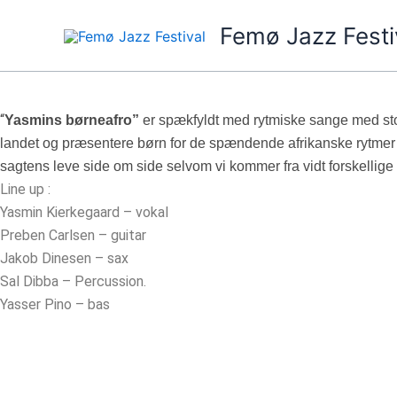
Gå
Femø Jazz Festi
til
indholdet
“
Yasmins børneafro”
er spækfyldt med rytmiske sange med stor
landet og præsentere børn for de spændende afrikanske rytmer so
sagtens leve side om side selvom vi kommer fra vidt forskellige 
Line up :
Yasmin Kierkegaard – vokal
Preben Carlsen – guitar
Jakob Dinesen – sax
Sal Dibba – Percussion.
Yasser Pino – bas