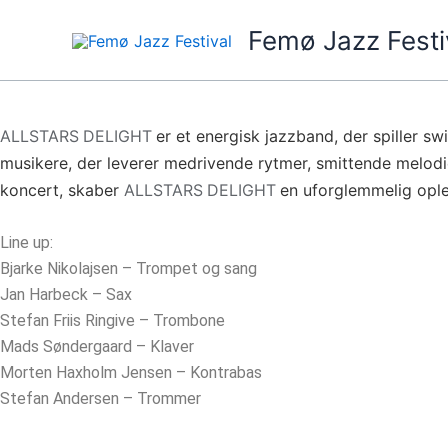
Gå
Femø Jazz Festi
til
indholdet
ALLSTARS
DELIGHT
er et energisk jazzband, der spiller s
musikere, der leverer medrivende rytmer, smittende melodie
koncert, skaber
ALLSTARS
DELIGHT
en uforglemmelig oplev
Line up:
Bjarke Nikolajsen – Trompet og sang
Jan Harbeck – Sax
Stefan Friis Ringive – Trombone
Mads Søndergaard – Klaver
Morten Haxholm Jensen – Kontrabas
Stefan Andersen – Trommer